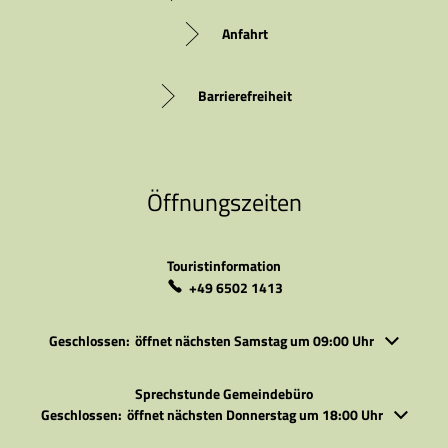
Anfahrt
Barrierefreiheit
Öffnungszeiten
Touristinformation
+49 6502 1413
Klicken, um weitere Öffnungs- oder Schließzeiten auszublenden
Geschlossen:
öffnet nächsten Samstag um 09:00 Uhr
Sprechstunde Gemeindebüro
Klicken, um weitere Öffnungs- oder Schließzeiten auszublenden
Geschlossen:
öffnet nächsten Donnerstag um 18:00 Uhr