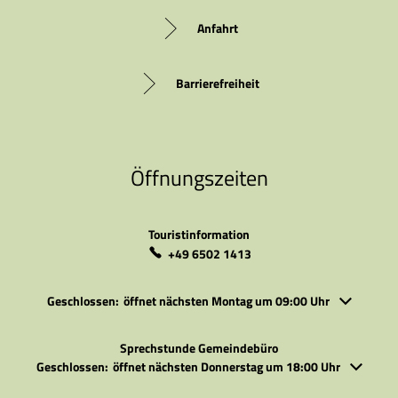
Anfahrt
Barrierefreiheit
Öffnungszeiten
Touristinformation
+49 6502 1413
Klicken, um weitere Öffnungs- oder Schließzeiten auszublenden
Geschlossen:
öffnet nächsten Montag um 09:00 Uhr
Sprechstunde Gemeindebüro
Klicken, um weitere Öffnungs- oder Schließzeiten auszublenden
Geschlossen:
öffnet nächsten Donnerstag um 18:00 Uhr