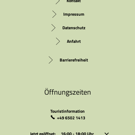
Kontakt
Impressum
Datenschutz
Anfahrt
Barrierefreiheit
Öffnungszeiten
Touristinformation
+49 6502 1413
Klicken, um weitere Öffnungs- oder Schließzeiten auszubl
Jetzt geöffnet:
16:00
-
18:00
Uhr
Von 16:00 bis 18: