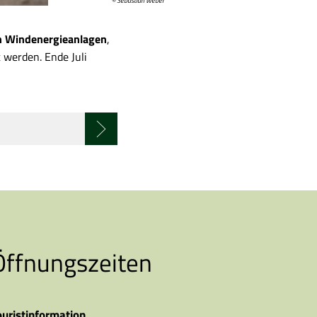
© Sebastian Weber
n Windenergieanlagen
,
 werden. Ende Juli
Öffnungszeiten
ouristinformation